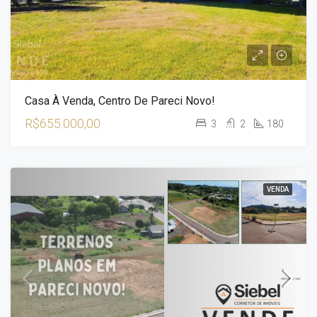
Casa À Venda, Centro De Pareci Novo!
R$655.000,00
3
2
180
VENDA