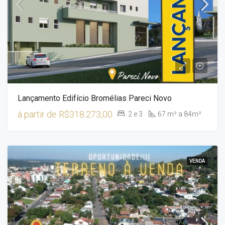
Lançamento Edifício Bromélias Pareci Novo
à partir de
R$318.273,00
2 e 3
67 m² a 84m²
VENDA