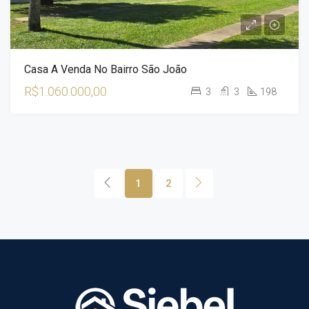
Casa A Venda No Bairro São João
R$1.060.000,00
3
3
198
1
2